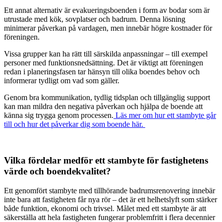
Ett annat alternativ är evakueringsboenden i form av bodar som är
utrustade med kök, sovplatser och badrum. Denna lösning
minimerar påverkan på vardagen, men innebär högre kostnader för
föreningen.
Vissa grupper kan ha rätt till särskilda anpassningar – till exempel
personer med funktionsnedsättning. Det är viktigt att föreningen
redan i planeringsfasen tar hänsyn till olika boendes behov och
informerar tydligt om vad som gäller.
Genom bra kommunikation, tydlig tidsplan och tillgänglig support
kan man mildra den negativa påverkan och hjälpa de boende att
känna sig trygga genom processen.
Läs mer om hur ett stambyte går
till och hur det påverkar dig som boende här.
Vilka fördelar medför ett stambyte för fastighetens
värde och boendekvalitet?
Ett genomfört stambyte med tillhörande badrumsrenovering innebär
inte bara att fastigheten får nya rör – det är ett helhetslyft som stärker
både funktion, ekonomi och trivsel. Målet med ett stambyte är att
säkerställa att hela fastigheten fungerar problemfritt i flera decennier