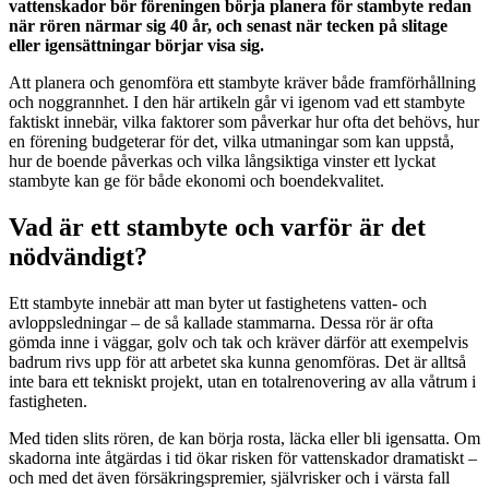
vattenskador bör föreningen börja planera för stambyte redan
när rören närmar sig 40 år, och senast när tecken på slitage
eller igensättningar börjar visa sig.
Att planera och genomföra ett stambyte kräver både framförhållning
och noggrannhet. I den här artikeln går vi igenom vad ett stambyte
faktiskt innebär, vilka faktorer som påverkar hur ofta det behövs, hur
en förening budgeterar för det, vilka utmaningar som kan uppstå,
hur de boende påverkas och vilka långsiktiga vinster ett lyckat
stambyte kan ge för både ekonomi och boendekvalitet.
Vad är ett stambyte och varför är det
nödvändigt?
Ett stambyte innebär att man byter ut fastighetens vatten- och
avloppsledningar – de så kallade stammarna. Dessa rör är ofta
gömda inne i väggar, golv och tak och kräver därför att exempelvis
badrum rivs upp för att arbetet ska kunna genomföras. Det är alltså
inte bara ett tekniskt projekt, utan en totalrenovering av alla våtrum i
fastigheten.
Med tiden slits rören, de kan börja rosta, läcka eller bli igensatta. Om
skadorna inte åtgärdas i tid ökar risken för vattenskador dramatiskt –
och med det även försäkringspremier, självrisker och i värsta fall