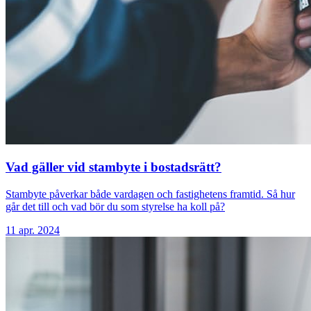
Vad gäller vid stambyte i bostadsrätt?
Stambyte påverkar både vardagen och fastighetens framtid. Så hur
går det till och vad bör du som styrelse ha koll på?
11 apr. 2024