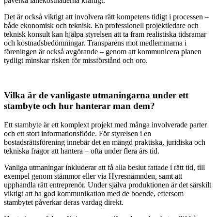
påverka lånekostnaderna kraftigt.
Det är också viktigt att involvera rätt kompetens tidigt i processen –
både ekonomisk och teknisk. En professionell projektledare och
teknisk konsult kan hjälpa styrelsen att ta fram realistiska tidsramar
och kostnadsbedömningar. Transparens mot medlemmarna i
föreningen är också avgörande – genom att kommunicera planen
tydligt minskar risken för missförstånd och oro.
Vilka är de vanligaste utmaningarna under ett
stambyte och hur hanterar man dem?
Ett stambyte är ett komplext projekt med många involverade parter
och ett stort informationsflöde. För styrelsen i en
bostadsrättsförening innebär det en mängd praktiska, juridiska och
tekniska frågor att hantera – ofta under flera års tid.
Vanliga utmaningar inkluderar att få alla beslut fattade i rätt tid, till
exempel genom stämmor eller via Hyresnämnden, samt att
upphandla rätt entreprenör. Under själva produktionen är det särskilt
viktigt att ha god kommunikation med de boende, eftersom
stambytet påverkar deras vardag direkt.