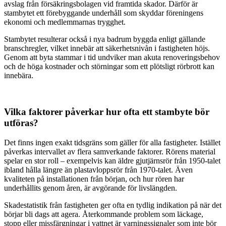
avslag från försäkringsbolagen vid framtida skador. Därför är
stambytet ett förebyggande underhåll som skyddar föreningens
ekonomi och medlemmarnas trygghet.
Stambytet resulterar också i nya badrum byggda enligt gällande
branschregler, vilket innebär att säkerhetsnivån i fastigheten höjs.
Genom att byta stammar i tid undviker man akuta renoveringsbehov
och de höga kostnader och störningar som ett plötsligt rörbrott kan
innebära.
Vilka faktorer påverkar hur ofta ett stambyte bör
utföras?
Det finns ingen exakt tidsgräns som gäller för alla fastigheter. Istället
påverkas intervallet av flera samverkande faktorer. Rörens material
spelar en stor roll – exempelvis kan äldre gjutjärnsrör från 1950-talet
ibland hålla längre än plastavloppsrör från 1970-talet. Även
kvaliteten på installationen från början, och hur rören har
underhållits genom åren, är avgörande för livslängden.
Skadestatistik från fastigheten ger ofta en tydlig indikation på när det
börjar bli dags att agera. Återkommande problem som läckage,
stopp eller missfärgningar i vattnet är varningssignaler som inte bör