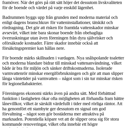
framöver. När det görs på rätt sätt höjer det dessutom livskvaliteten
för de boende och värdet på varje enskild lägenhet.
Badrummen byggs upp från grunden med moderna material och
enligt dagens branschkrav för vatteninstallationer, tätskikt och
rördragning. Det gör att risken för framtida vattenskador minskar
avsevärt, vilket inte bara skonar boende från obehagliga
överraskningar utan även föreningen från dyra självrisker och
oförsäkrade kostnader. Färre skador innebär också att
försäkringspremier kan hållas nere.
För boende märks skillnaden i vardagen. Nya snålspolande toaletter
och moderna blandare bidrar till minskad vattenanvändning, vilket
både är bra för miljön och sänker driftskostnaderna. Isolerade
varmvattenrör minskar energiförbrukningen och gör att man slipper
långa väntetider på varmvatten – något som i sin tur minskar risken
för legionellabakterier.
Föreningens ekonomi stärks även på andra sätt. Med förbättrad
funktion i fastigheten ökar ofta möjligheten att förhandla fram bättre
lånevillkor, vilket är särskilt värdefullt i tider med rörliga räntor. Att
ha genomfört ett stambyte ger dessutom en signal om god
förvaltning – något som gör bostäderna mer attraktiva på
marknaden. Potentiella köpare vet att de slipper oroa sig för stora
kommande renoveringar, vilket ofta innebär ett högre