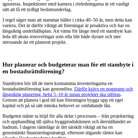
ignoreras. Inspektioner med kamera i rörledningarna är ett vanligt
sätt att få ett tydligt beslutsunderlag.
I regel säger man att stammar håller i cirka 40–50 år, men detta kan
variera. Det är därför viktigt att föreningar är proaktiva och har en
långsiktig underhållsplan. Att vänta för länge med ett stambyte kan
leda till akuta renoveringar som ofta blir både dyrare och mer
stressande än ett planerat projekt.
Hur planerar och budgeterar man för ett stambyte i
en bostadsrättsförening?
Stambyten hör till de mest kostsamma investeringarna en
bostadsrättsförening kan genomföra.
Därför krävs en noggrann och
långsiktig planering, helst 5–10 år innan projektet ska utföras
.
Genom att planera i god tid kan föreningen bygga upp ett eget
kapital och på så sätt minska behovet av omfattande lån.
Budgeten måste ta höjd för alla delar i processen – från projektering
och upphandling till själva byggproduktionen och återställandet av
badrum. I dagens ränteläge är det särskilt viktigt att ha en
genomtänkt finansieringsstrategi, eftersom stigande räntor kan