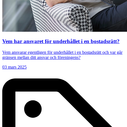
Vem har ansvaret för underhållet i en bostadsrätt?
Vem ansvarar egentligen för underhållet i en bostadsrätt och var går
gränsen mellan ditt ansvar och föreningens?
03 mars 2025