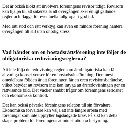
Det är också klokt att involvera föreningens revisor tidigt. Revisorn
kan hjälpa till att säkerställa att övergången sker enligt gällande
regler och flagga för eventuella fallgropar i god tid.
Med rätt stöd och rätt verktyg kan även en mindre förening hantera
övergången till K3 utan onödig stress.
Vad händer om en bostadsrättsförening inte följer de
obligatoriska redovisningsreglerna?
Att inte följa de redovisningsregler som är obligatoriska kan få
allvarliga konsekvenser för en bostadsrättsförening. Den mest
omedelbara följden är att föreningen får en oren revisionsberättelse,
vilket betyder att revisorn inte kan intyga att årsredovisningen ger en
rättvisande bild. Det väcker snabbt frågor om föreningens seriositet
och ekonomiska kontroll.
Det kan också påverka föreningens relation till sin förvaltare.
Ekonomiska förvaltare kan välja att inte längre arbeta med
föreningar som inte uppfyller lagstadgade krav. På sikt kan detta
skapa problem för föreningens administration och styrning.