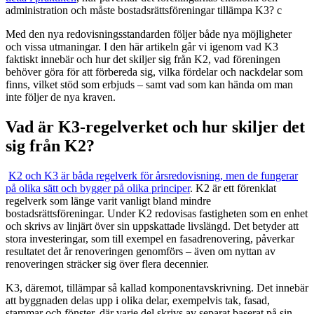
administration och måste bostadsrättsföreningar tillämpa K3? c
Med den nya redovisningsstandarden följer både nya möjligheter
och vissa utmaningar. I den här artikeln går vi igenom vad K3
faktiskt innebär och hur det skiljer sig från K2, vad föreningen
behöver göra för att förbereda sig, vilka fördelar och nackdelar som
finns, vilket stöd som erbjuds – samt vad som kan hända om man
inte följer de nya kraven.
Vad är K3-regelverket och hur skiljer det
sig från K2?
K2 och K3 är båda regelverk för årsredovisning, men de fungerar
på olika sätt och bygger på olika principer
. K2 är ett förenklat
regelverk som länge varit vanligt bland mindre
bostadsrättsföreningar. Under K2 redovisas fastigheten som en enhet
och skrivs av linjärt över sin uppskattade livslängd. Det betyder att
stora investeringar, som till exempel en fasadrenovering, påverkar
resultatet det år renoveringen genomförs – även om nyttan av
renoveringen sträcker sig över flera decennier.
K3, däremot, tillämpar så kallad komponentavskrivning. Det innebär
att byggnaden delas upp i olika delar, exempelvis tak, fasad,
stammar och fönster, där varje del skrivs av separat baserat på sin