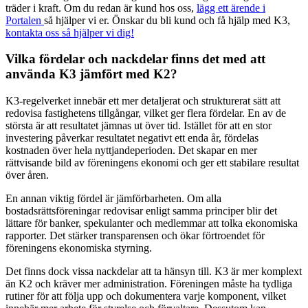
träder i kraft. Om du redan är kund hos oss,
lägg ett ärende i
Portalen
så hjälper vi er. Önskar du bli kund och få hjälp med K3,
kontakta oss så hjälper vi dig!
Vilka fördelar och nackdelar finns det med att
använda K3 jämfört med K2?
K3-regelverket innebär ett mer detaljerat och strukturerat sätt att
redovisa fastighetens tillgångar, vilket ger flera fördelar. En av de
största är att resultatet jämnas ut över tid. Istället för att en stor
investering påverkar resultatet negativt ett enda år, fördelas
kostnaden över hela nyttjandeperioden. Det skapar en mer
rättvisande bild av föreningens ekonomi och ger ett stabilare resultat
över åren.
En annan viktig fördel är jämförbarheten. Om alla
bostadsrättsföreningar redovisar enligt samma principer blir det
lättare för banker, spekulanter och medlemmar att tolka ekonomiska
rapporter. Det stärker transparensen och ökar förtroendet för
föreningens ekonomiska styrning.
Det finns dock vissa nackdelar att ta hänsyn till. K3 är mer komplext
än K2 och kräver mer administration. Föreningen måste ha tydliga
rutiner för att följa upp och dokumentera varje komponent, vilket