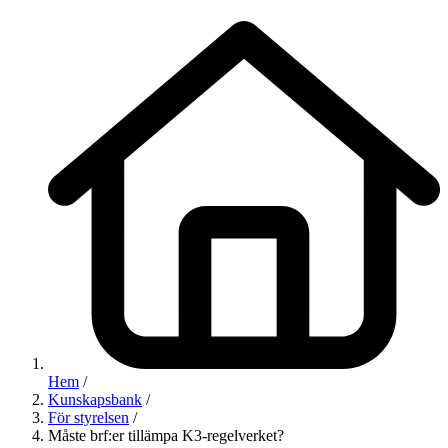
Hem
/
Kunskapsbank
/
För styrelsen
/
Måste brf:er tillämpa K3-regelverket?