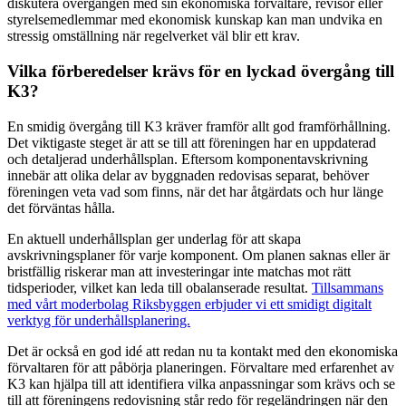
diskutera övergången med sin ekonomiska förvaltare, revisor eller
styrelsemedlemmar med ekonomisk kunskap kan man undvika en
stressig omställning när regelverket väl blir ett krav.
Vilka förberedelser krävs för en lyckad övergång till
K3?
En smidig övergång till K3 kräver framför allt god framförhållning.
Det viktigaste steget är att se till att föreningen har en uppdaterad
och detaljerad underhållsplan. Eftersom komponentavskrivning
innebär att olika delar av byggnaden redovisas separat, behöver
föreningen veta vad som finns, när det har åtgärdats och hur länge
det förväntas hålla.
En aktuell underhållsplan ger underlag för att skapa
avskrivningsplaner för varje komponent. Om planen saknas eller är
bristfällig riskerar man att investeringar inte matchas mot rätt
tidsperioder, vilket kan leda till obalanserade resultat.
Tillsammans
med vårt moderbolag Riksbyggen erbjuder vi ett smidigt digitalt
verktyg för underhållsplanering.
Det är också en god idé att redan nu ta kontakt med den ekonomiska
förvaltaren för att påbörja planeringen. Förvaltare med erfarenhet av
K3 kan hjälpa till att identifiera vilka anpassningar som krävs och se
till att föreningens redovisning står redo för regeländringen när den