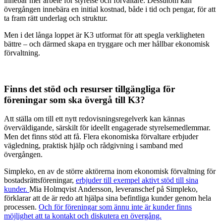
innebär mer arbete för styrelse och förvaltare. Dessutom kan
övergången innebära en initial kostnad, både i tid och pengar, för att
ta fram rätt underlag och struktur.
Men i det långa loppet är K3 utformat för att spegla verkligheten
bättre – och därmed skapa en tryggare och mer hållbar ekonomisk
förvaltning.
Finns det stöd och resurser tillgängliga för
föreningar som ska övergå till K3?
Att ställa om till ett nytt redovisningsregelverk kan kännas
överväldigande, särskilt för ideellt engagerade styrelsemedlemmar.
Men det finns stöd att få. Flera ekonomiska förvaltare erbjuder
vägledning, praktisk hjälp och rådgivning i samband med
övergången.
Simpleko, en av de större aktörerna inom ekonomisk förvaltning för
bostadsrättsföreningar,
erbjuder till exempel aktivt stöd till sina
kunder.
Mia Holmqvist Andersson, leveranschef på Simpleko,
förklarar att de är redo att hjälpa sina befintliga kunder genom hela
processen.
Och för föreningar som ännu inte är kunder finns
möjlighet att ta kontakt och diskutera en övergång.