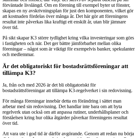
förväntade livslängd. Om en förening till exempel byter ut fönster,
skapas en ny avskrivningsplan för just den komponenten, vilket gör
att kostnaden fördelas över många år. Det här gör att föreningens
resultat inte påverkas lika kraftigt ett enskilt år, utan blir jämnare
över tid.
På sikt skapar K3 större tydlighet kring vilka investeringar som görs
i fastigheten och när. Det ger bättre jämförbarhet mellan olika
föreningar – något som är viktigt för exempelvis banker, spekulanter
och medlemmar.
Är det obligatoriskt för bostadsrättsföreningar att
tillämpa K3?
Ja, från och med 2026 är det bli obligatoriskt för
bostadsrättsföreningar att tillämpa K3-regelverket i sin redovisning.
För många föreningar innebär detta en förändring i sättet man
arbetar med sin redovisning. Det handlar inte bara om att byta
regelverk utan också om att anpassa rutiner, underhållsplaner och
förståelsen kring hur olika åtgärder påverkar föreningens resultat
över tid.
Att vara ute i god tid är därför avgörande. Genom att redan nu börja