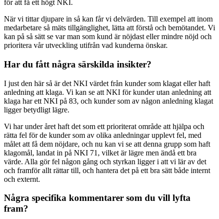
för att få ett högt NKI.
När vi tittar djupare in så kan får vi delvärden. Till exempel att inom
medarbetare så mäts tillgänglighet, lätta att förstå och bemötandet. Vi
kan på så sätt se var man som kund är nöjdast eller mindre nöjd och
prioritera vår utveckling utifrån vad kunderna önskar.
Har du fått några särskilda insikter?
I just den här så är det NKI värdet från kunder som klagat eller haft
anledning att klaga. Vi kan se att NKI för kunder utan anledning att
klaga har ett NKI på 83, och kunder som av någon anledning klagat
ligger betydligt lägre.
Vi har under året haft det som ett prioriterat område att hjälpa och
rätta fel för de kunder som av olika anledningar upplevt fel, med
målet att få dem nöjdare, och nu kan vi se att denna grupp som haft
klagomål, landat in på NKI 71, vilket är lägre men ändå ett bra
värde. Alla gör fel någon gång och styrkan ligger i att vi lär av det
och framför allt rättar till, och hantera det på ett bra sätt både internt
och externt.
Några specifika kommentarer som du vill lyfta
fram?