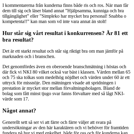
I kommentarerna från kunderna finns både ris och ros. När man får
dem till sig och läser bland annat ”Hjälpsamma, kunniga och bra
tillgänglighet” eller ”Simpleko har mycket bra personal! Snabba o
kompetenta!!” kan man som vd inte vara annat än stolt!
Hur står sig vårt resultat i konkurrensen? Är 81 ett
bra resultat?
Det är ett starkt resultat och står sig riktigt bra om man jämför på
marknaden och i branschen.
Det genomfördes även en oberoende branschmätning i höstas och
där fick vi NKI 80 vilket också var bäst i klassen. Värden mellan 65
och 75 ska tolkas som medelhög nöjdhet och värden under 60 är ett
uttryck för missnöje. Den mätningen visade att spridningen i
prestation är mycket stor mellan förvaltningsbolagen. Bland de
bolag som fått minst tjugo svar fanns förvaltare med så lågt NKI-
värde som 17.
Något annat?
Generellt sett så ser vi att färre och färre väljer att svara på
undersökningar av den här karaktären och vi behöver för framtiden
fundera på hur vi med enkelhet, både för oss och för kunderna kan