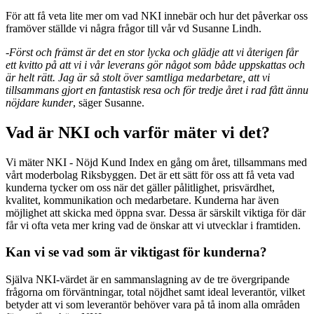
För att få veta lite mer om vad NKI innebär och hur det påverkar oss
framöver ställde vi några frågor till vår vd Susanne Lindh.
-
Först och främst är det en stor lycka och glädje att vi återigen får
ett kvitto på att vi i vår leverans gör något som både uppskattas och
är helt rätt. Jag är så stolt över samtliga medarbetare, att vi
tillsammans gjort en fantastisk resa och för tredje året i rad fått ännu
nöjdare kunder
, säger Susanne.
Vad är NKI och varför mäter vi det?
Vi mäter NKI - Nöjd Kund Index en gång om året, tillsammans med
vårt moderbolag Riksbyggen. Det är ett sätt för oss att få veta vad
kunderna tycker om oss när det gäller pålitlighet, prisvärdhet,
kvalitet, kommunikation och medarbetare. Kunderna har även
möjlighet att skicka med öppna svar. Dessa är särskilt viktiga för där
får vi ofta veta mer kring vad de önskar att vi utvecklar i framtiden.
Kan vi se vad som är viktigast för kunderna?
Själva NKI-värdet är en sammanslagning av de tre övergripande
frågorna om förväntningar, total nöjdhet samt ideal leverantör, vilket
betyder att vi som leverantör behöver vara på tå inom alla områden